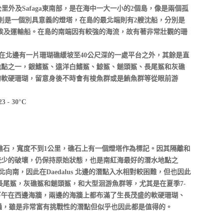
67公里外及Safaga東南部，是在海中一大一小的2個島，像是兩個孤
則是一個別具意義的燈塔，在島的最北端則有2艘沈船，分別是
”75公尺的埃及運輸船。在島的南端因有較強的海流，故有著非常壯觀的珊
狀，除了在北邊有一片珊瑚礁緩坡至40公尺深的一處平台之外，其餘是直
地點之一，銀鰭鯊、遠洋白鰭鯊、鯨鯊、鎚頭鯊、長尾鯊和灰礁
的軟硬珊瑚，留意身後不時會有梭魚群或是鮪魚群等從眼前游
 - 30°C
的一顆礁石，寬度不到1公里，礁石上有一個燈塔作為標記。因其隔離和
較少的破壞，仍保持原始狀態，也是南紅海最好的潛水地點之
北向南，因此在Daedalus 北邊的潛點入水相對較困難，但也因此
長尾鯊，灰礁鯊和鎚頭鯊，和大型洄游魚群等，尤其是在夏季7-
下午在西邊海牆，兩邊的海牆上都布滿了生長茂盛的軟硬珊瑚、
讓你驚豔，雖是非常富有挑戰性的潛點但似乎也因此都是值得的。