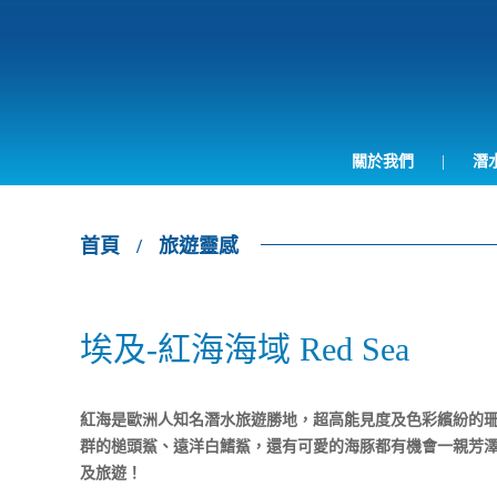
關於我們
|
潛
首頁
/
旅遊靈感
埃及-紅海海域 Red Sea
紅海是歐洲人知名潛水旅遊勝地，超高能見度及色彩繽紛的
群的槌頭鯊、遠洋白鰭鯊，還有可愛的海豚都有機會一親芳
及旅遊！