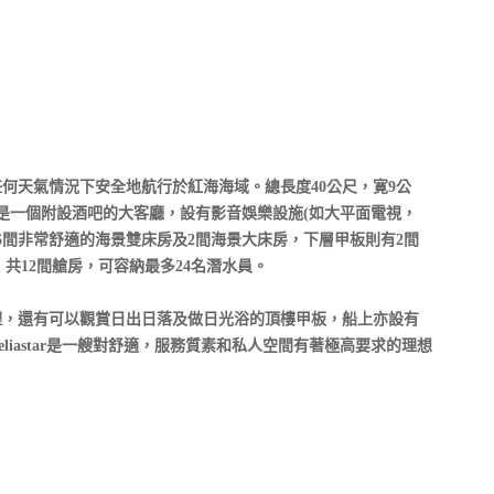
任何天氣情況下安全地航行於紅海海域。總長度40公尺，寛9公
是一個附設酒吧的大客廳，設有影音娛樂設施(如大平面電視，
6間非常舒適的海景雙床房及2間海景大床房，下層甲板則有2間
共12間艙房，可容納最多24名潛水員。
理，還有可以觀賞日出日落及做日光浴的頂樓甲板，船上亦設有
rseliastar是一艘對舒適，服務質素和私人空間有著極高要求的理想