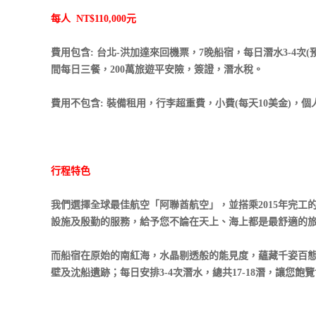
每人 NT$110,000元
費用包含: 台北-洪加達來回機票，7晚船宿，每日潛水3-4次(
間每日三餐，200萬旅遊平安險，簽證，潛水稅。
費用不包含: 裝備租用，行李超重費，小費(每天10美金)
行程特色
我們選擇全球最佳航空「阿聯酋航空」，並搭乘2015年完工的豪華船宿「Oc
設施及殷勤的服務，給予您不論在天上、海上都是最舒適的
而船宿在原始的南紅海，水晶剔透般的能見度，蘊藏千姿百
壁及沈船遺跡；每日安排3-4次潛水，總共17-18潛，讓您