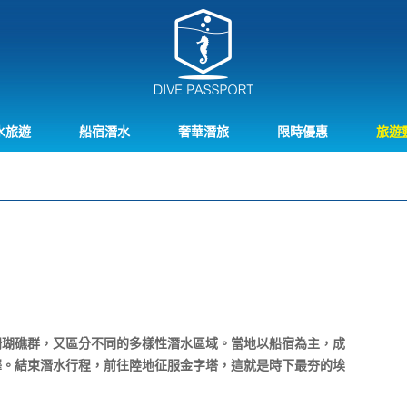
水旅遊
|
船宿潛水
|
奢華潛旅
|
限時優惠
|
旅遊
珊瑚礁群，又區分不同的多樣性潛水區域。當地以船宿為主，成
澤。結束潛水行程，前往陸地征服金字塔，這就是時下最夯的埃