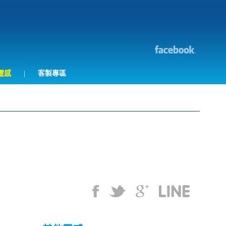
靈感
|
客製專區