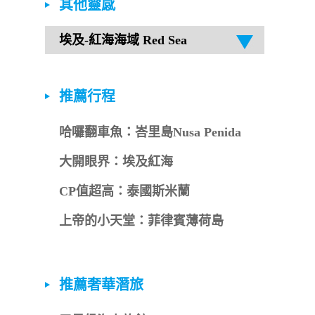
其他靈感
推薦行程
哈囉翻車魚：峇里島Nusa Penida
大開眼界：埃及紅海
CP值超高：泰國斯米蘭
上帝的小天堂：菲律賓薄荷島
推薦奢華潛旅