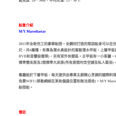
能見度: 20 - 30m，平均水溫: 23 - 30°C
船隻介紹
M/Y Marseliastar
2015年全新完工的豪華船宿。全鋼材打造的堅固船身可以在
尺，共4層樓，有專為潛水員設計的寛敞潛水甲板，上層甲板
DVD和音響設備等)，另有室外休憩區。主甲板有一小客廳，
標準雙床房及2間標準大床房(所有房間均含空調及私人衛浴)，
餐廳設於下層甲板，每天提供由專業主廚精心烹調的國際料
免費WIFI (移動網絡在某些偏遠位置則無法接收)。M/Y Ma
船宿船。
備註