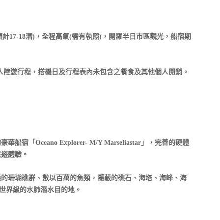
預計17-18潛)，全程高氧(需有執照)，開羅半日市區觀光，船宿期
，個人陸遊行程，搭機日及行程表內未包含之餐食及其他個人開銷。
eano Explorer- M/Y Marseliastar」，完善的硬體
旅遊體驗。
態的珊瑚礁群、數以百萬的魚類，隱蔽的礁石、海塔、海峰、海
飽覽世界級的水肺潛水目的地。