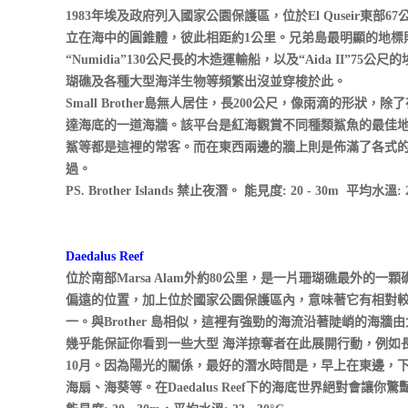
1983年埃及政府列入國家公園保護區，位於El Quseir東部
立在海中的圓錐體，彼此相距約1公里。兄弟島最明顯的地標
“Numidia”130公尺長的木造運輸船，以及“Aida II
瑚礁及各種大型海洋生物等頻繁出沒並穿梭於此。
Small Brother島無人居住，長200公尺，像雨滴的形
達海底的一道海牆。該平台是紅海觀賞不同種類鯊魚的最佳
鯊等都是這裡的常客。而在東西兩邊的牆上則是佈滿了各式
過。
PS. Brother Islands 禁止夜潛。 能見度: 20 - 30m 平均水溫: 23
Daedalus Reef
位於南部Marsa Alam外約80公里，是一片珊瑚礁最外
偏遠的位置，加上位於國家公園保護區內，意味著它有相對
一。與Brother 島相似，這裡有強勁的海流沿著陡峭的海牆由
幾乎能保証你看到一些大型 海洋掠奪者在此展開行動，例如
10月。因為陽光的關係，最好的潛水時間是，早上在東邊，
海扇、海葵等。在Daedalus Reef下的海底世界絕對會