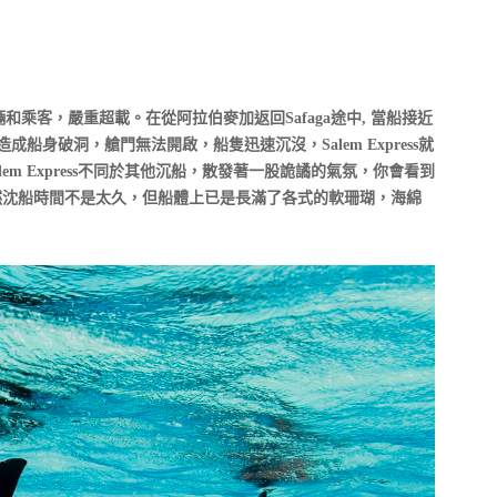
滿了車輛和乘客，嚴重超載。在從阿拉伯麥加返回Safaga途中, 當船接近
造成船身破洞，艙門無法開啟，船隻迅速沉沒，Salem Express就
lem Express不同於其他沉船，散發著一股詭譎的氣氛，你會看到
然沈船時間不是太久，但船體上已是長滿了各式的軟珊瑚，海綿