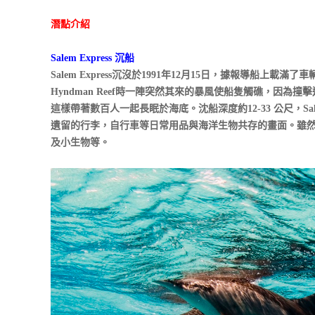
潛點介紹
Salem Express 沉船
Salem Express沉沒於1991年12月15日，據報導船上載
Hyndman Reef時一陣突然其來的暴風使船隻觸礁，因為撞擊
這樣帶著數百人一起長眠於海底。沈船深度約12-33 公尺，Sa
遺留的行李，自行車等日常用品與海洋生物共存的畫面。雖
及小生物等。